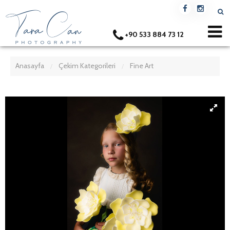
+90 533 884 73 12
Anasayfa
Çekim Kategorileri
Fine Art
/
/